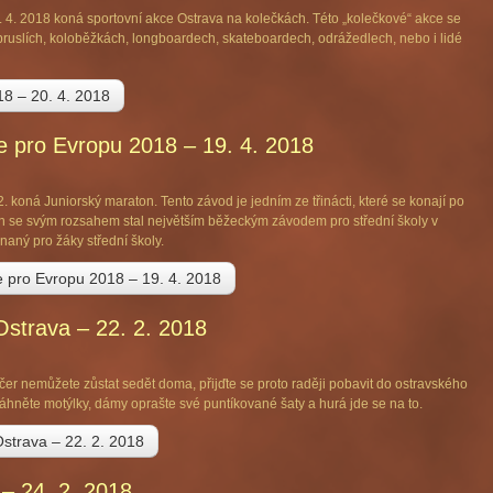
. 4. 2018 koná sportovní akce Ostrava na kolečkách. Této „kolečkové“ akce se
 bruslích, koloběžkách, longboardech, skateboardech, odrážedlech, nebo i lidé
18 – 20. 4. 2018
e pro Evropu 2018 – 19. 4. 2018
 koná Juniorský maraton. Tento závod je jedním ze třinácti, které se konají po
on se svým rozsahem stal největším běžeckým závodem pro střední školy v
naný pro žáky střední školy.
e pro Evropu 2018 – 19. 4. 2018
Ostrava – 22. 2. 2018
čer nemůžete zůstat sedět doma, přijďte se proto raději pobavit do ostravského
hněte motýlky, dámy oprašte své puntíkované šaty a hurá jde se na to.
Ostrava – 22. 2. 2018
 – 24. 2. 2018