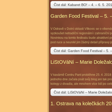
Číst dál: Kabaret BO! – 4. – 6. 5. 20
Garden Food Festival – 5. –
V Ostravě v Dolní oblasti Vítkovic se o víkendu
vyzkoušet netradiční regionální i zahraniční
Novinkou na tomto festivalu bude atraktivní 
pod ruce a neunikl jim žádný detail přípravy 
Číst dál: Garden Food Festival – 5. –
LiStOVáNí – Marie Doležalo
V kavárně Centru Pant proběhne 25. 4. 2018 
jednoho dne začala psát svůj blog jen tak pro
kolegy z divadla, ale mnohem více lidí po cel
Číst dál: LiStOVáNí – Marie Doležalo
1. Ostrava na kolečkách 20