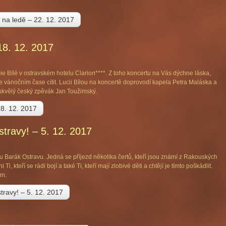
 na ledě – 22. 12. 2017
18. 12. 2017
e Bílé v ostravském hotelu Clarion****. Z toho koncertu na Vás dýchne láska,
e vánočním čase cítit. Lucii Bílou na koncertě doprovodí kapela Petra Maláska a
skvělý český zpěvák Jan Toužimský.
18. 12. 2017
travy! – 5. 12. 2017
u Barák Ostravu. Jedná se příjezd několika čertů, kteří jsou známí z Rakouských
i, kteří se rádi bojí a také Ti, kteří mají zlobivé děti a chtějí je tímto poškádlit.
ým.
travy! – 5. 12. 2017