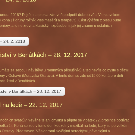
února 2018? Pojďte na ples a zároveň podpořit dobrou věc. V ostravském
e koná již druhý ročník Ples masérů a terapeutů. Část výtěžku z plesu bude
seniory, a to ne zrovna klasickým způsobem, jak jej známe u ostatních
 – 24. 2. 2018
ství v Benátkách – 28. 12. 2017
, máte za sebou i návštěvy u rodinných příslušníků a teď nevíte co byste s dětmi
rény v Ostravě (Moravská Ostrava). V tento den se zde od15:00 koná pro děti
odružství v Benátkách.
žství v Benátkách – 28. 12. 2017
 na ledě – 22. 12. 2017
očních svátků? Neváhejte ani chvilku a přijďte se v pátek 22. prosince podívat
lka žít. Koná se zde v tento den kouzelný muzikál na ledě, který se po velkém
do Ostravy. Představení Vás ohromí skvělými hereckými, pěveckými a